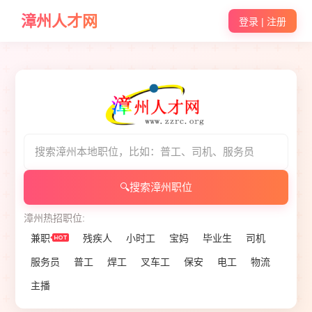
漳州人才网
登录 | 注册
🔍
搜索漳州职位
漳州热招职位:
兼职
残疾人
小时工
宝妈
毕业生
司机
服务员
普工
焊工
叉车工
保安
电工
物流
主播