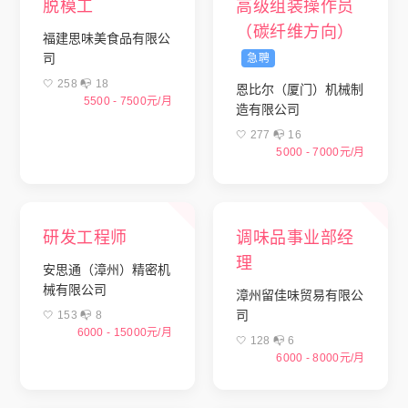
脱模工
高级组装操作员
（碳纤维方向）
福建思味美食品有限公
司
急聘
🤍 258 📭︎ 18
恩比尔（厦门）机械制
5500 - 7500元/月
造有限公司
🤍 277 📭︎ 16
5000 - 7000元/月
研发工程师
调味品事业部经
理
安思通（漳州）精密机
械有限公司
漳州留佳味贸易有限公
司
🤍 153 📭︎ 8
6000 - 15000元/月
🤍 128 📭︎ 6
6000 - 8000元/月