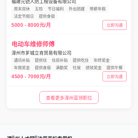
福建元铠人防工程设备有限公司
周末双休
五险
节日福利
外出团建
带薪年假
法定节假日
提供食宿
5000 - 8000元/月
立即沟通
电动车维修师傅
漳州市芗城立肯贸易有限公司
通讯补贴
提供住
住房补贴
提供吃住
年终奖金
年限奖金
提供食宿
满勤奖
社保
绩效奖金
提供午餐
4500 - 7000元/月
立即沟通
查看更多漳州蓝领职位
®
®