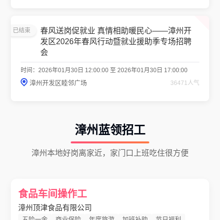
春风送岗促就业 真情相助暖民心——漳州开
已结束
发区2026年春风行动暨就业援助季专场招聘
会
时间：2026年01月30日 12:00:00 至 2026年01月30日 17:00:00
漳州开发区睦邻广场
36471人气
漳州蓝领招工
漳州本地好岗离家近，家门口上班吃住很方便
食品车间操作工
漳州顶津食品有限公司
五险一金
商业保险
年度旅游
加班补助
节日福利