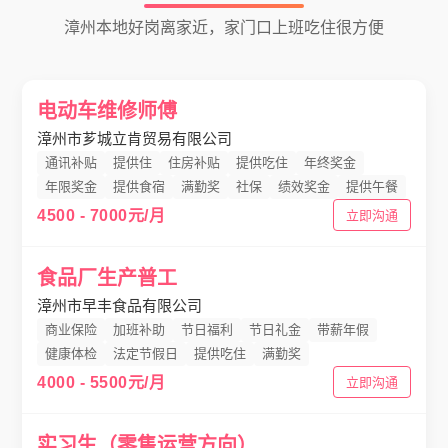
漳州本地好岗离家近，家门口上班吃住很方便
电动车维修师傅
漳州市芗城立肯贸易有限公司
通讯补贴
提供住
住房补贴
提供吃住
年终奖金
年限奖金
提供食宿
满勤奖
社保
绩效奖金
提供午餐
4500 - 7000元/月
立即沟通
食品厂生产普工
漳州市早丰食品有限公司
商业保险
加班补助
节日福利
节日礼金
带薪年假
健康体检
法定节假日
提供吃住
满勤奖
4000 - 5500元/月
立即沟通
实习生（零售运营方向）