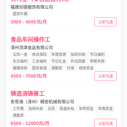
福建创德服饰有限公司
提供午餐
3000 - 4000元/月
立即沟通
食品车间操作工
漳州顶津食品有限公司
五险一金
商业保险
年度旅游
加班补助
节日福利
生日福利
工会福利
节日礼金
外出团建
带薪年假
健康体检
提供食宿
满勤奖
社保
绩效奖金
4500 - 7000元/月
立即沟通
铸造浇铸普工
安思通（漳州）精密机械有限公司
工作餐
加班补助
五险
高温补贴
年终奖金
年限奖金
满勤奖
6500 - 12000元/月
立即沟通