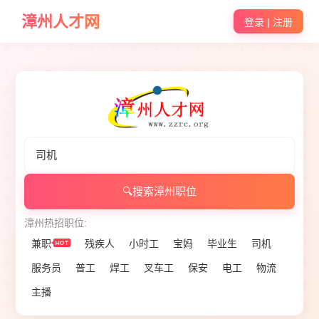
漳州人才网
登录 | 注册
🔍
搜索漳州职位
漳州热招职位:
兼职
残疾人
小时工
宝妈
毕业生
司机
服务员
普工
焊工
叉车工
保安
电工
物流
主播